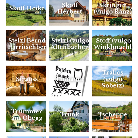
Skoff
Skringer
Skoff Heike
Herbert
(vulgo Ranz)
Stelzl Bernd -
Stelzl (vulgo
Stoff (vulgo
Hirritschberg
Altenbacher)
Winklmachl)
Trabos
Strauss
Tinnauer
(vulgo
Sobetz)
Trummer
Trunk
Tscheppe
am Obegg