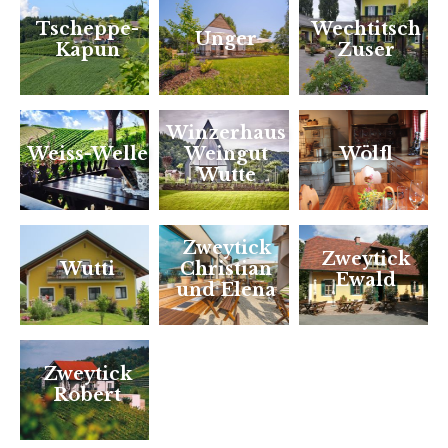
Tscheppe-
Wechtitsch
Unger
Kapun
Zuser
Winzerhaus
Weiss-Welle
Weingut
Wölfl
Wutte
Zweytick
Zweytick
Wutti
Christian
Ewald
und Elena
Zweytick
Robert