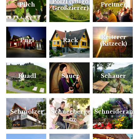
Pölzl (vulgo
Pilch
Prettner
Großzierer)
Reiterer
Pugl
Rack
(Kitzeck)
Ruadl
Sauer
Schauer
Schmölzer
Schneeberger
Schneideranne